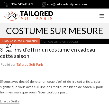
+33674260503
rdv@tailoredsuitparis.com
COSTUME SUR MESURE
,
Blog
Costume sur mesure
27
3 raisons d’offrir un costume en cadeau
DÉC
cette saison
Publié par
Tailored Suit Paris
Si vous avez décidé de jeter un coup d'œil et de lire cet article, cela
signifie que vous avez eu l'une des meilleures idées de cadeaux pour
hommes, mais que vous n'êtes toujours pas...
Lire La Suite