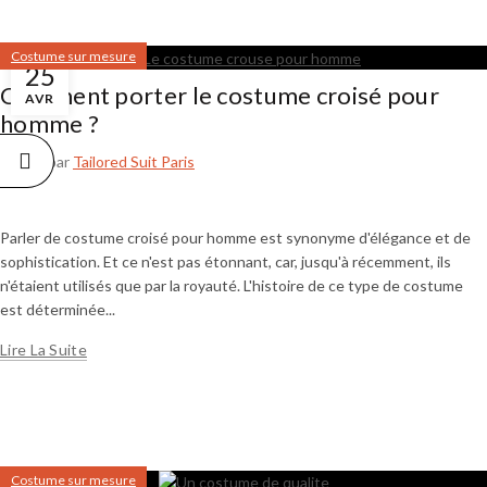
Costume sur mesure
25
Comment porter le costume croisé pour
AVR
homme ?
Publié par
Tailored Suit Paris
Parler de costume croisé pour homme est synonyme d'élégance et de
sophistication. Et ce n'est pas étonnant, car, jusqu'à récemment, ils
n'étaient utilisés que par la royauté. L'histoire de ce type de costume
est déterminée...
Lire La Suite
Costume sur mesure