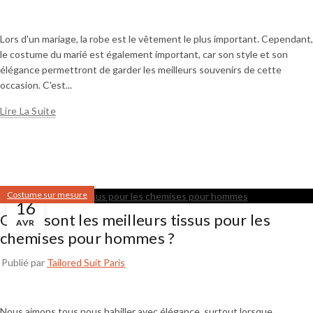
Lors d'un mariage, la robe est le vêtement le plus important. Cependant,
le costume du marié est également important, car son style et son
élégance permettront de garder les meilleurs souvenirs de cette
occasion. C'est...
Lire La Suite
Costume sur mesure
16
Quels sont les meilleurs tissus pour les
AVR
chemises pour hommes ?
Publié par
Tailored Suit Paris
Nous aimons tous nous habiller avec élégance, surtout lorsque