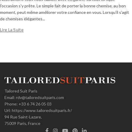
l'occasion s'y prête. Le simple fait de porter la bonne chemise, au bon
moment, peut même améliorer votre confiance en vous. Lorsqu'il s'agit
de chemises élégantes...
Lire La Suite
Tailored Suit Paris
Email:
rdv@tailoredsuitparis.com
Phone:
+33 6 74 26 05 03
Url:
https://www.tailoredsuitparis.fr/
94 Rue Saint-Lazare,
75009
Paris, France