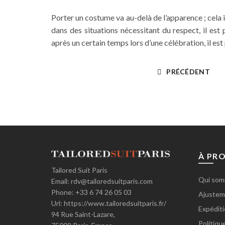
Porter un costume
va au-delà de l’apparence ; cela
dans des situations nécessitant du respect, il es
après un certain temps lors d’une célébration, il est 
PRÉCÉDENT
À PR
Tailored Suit Paris
Qui som
Email:
rdv@tailoredsuitparis.com
Phone:
+33 6 74 26 05 03
Ajusteme
Url:
https://www.tailoredsuitparis.fr/
Expéditi
94 Rue Saint-Lazare,
Politiqu