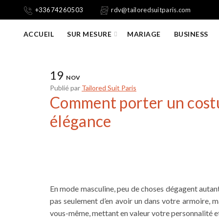
+33674260503
rdv@tailoredsuitparis.com
ACCUEIL
SUR MESURE
MARIAGE
BUSINESS
19
NOV
Publié par
Tailored Suit Paris
Comment porter un costu
élégance
En mode masculine, peu de choses dégagent autant 
pas seulement d’en avoir un dans votre armoire, m
vous-même, mettant en valeur votre personnalité et