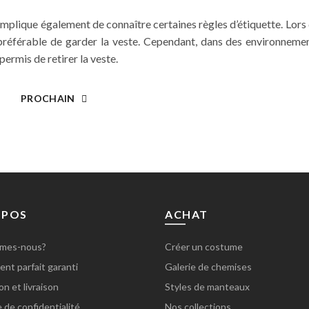
 implique également de connaître certaines règles d’étiquette. Lor
t préférable de garder la veste. Cependant, dans des environneme
permis de retirer la veste.
PROCHAIN
OPOS
ACHAT
mes-nous?
Créer un costume
nt parfait garanti
Galerie de chemises
on et livraison
Styles de manteaux
e de confidentialité
Nos collections