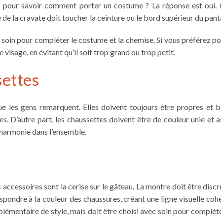
s pour savoir
comment porter un costume
? La réponse est oui.
de la cravate doit toucher la ceinture ou le bord supérieur du pant
c soin pour compléter le costume et la chemise. Si vous préférez po
e visage, en évitant qu’il soit trop grand ou trop petit.
settes
e les gens remarquent. Elles doivent toujours être propres et b
s. D’autre part, les chaussettes doivent être de couleur unie et 
harmonie dans l’ensemble.
es accessoires sont la cerise sur le gâteau. La montre doit être disc
espondre à la couleur des chaussures, créant une ligne visuelle coh
plémentaire de style, mais doit être choisi avec soin pour complét