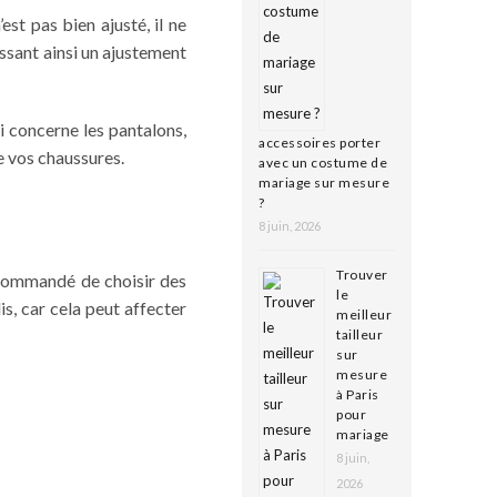
st pas bien ajusté, il ne
ssant ainsi un ajustement
i concerne les pantalons,
accessoires porter
 de vos chaussures.
avec un costume de
mariage sur mesure
?
8 juin, 2026
Trouver
recommandé de choisir des
le
is, car cela peut affecter
meilleur
tailleur
sur
mesure
à Paris
pour
mariage
8 juin,
2026