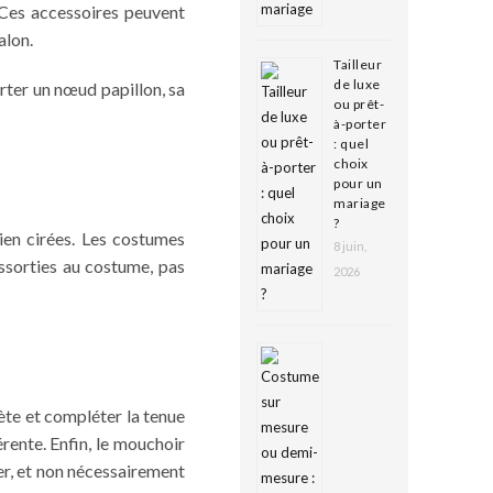
 Ces accessoires peuvent
alon.
Tailleur
de luxe
rter un nœud papillon, sa
ou prêt-
à-porter
: quel
choix
pour un
mariage
?
ien cirées. Les costumes
8 juin,
assorties au costume, pas
2026
rète et compléter la tenue
érente. Enfin, le mouchoir
er, et non nécessairement