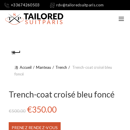
+33674260503
rdv@tailoredsuitparis.com
Accueil
Manteau
Trench
Trench-coat croisé bleu
foncé
Trench-coat croisé bleu foncé
Le
Le
€
350.00
€
500.00
prix
prix
PRENEZ RENDEZ-VOUS