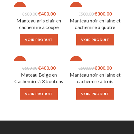
-33%
-40%
Le
Le
Le
Le
€
400.00
€
300.00
€
600.00
€
500.00
Manteau gris clair en
Manteau noir en laine et
prix
prix
prix
prix
cachemire à coupe
cachemire à quatre
initial
actuel
initial
actuel
ajustée
boutons
était :
est :
était :
est :
VOIR PRODUIT
VOIR PRODUIT
€600.00.
€400.00.
€500.00.
€300.00.
-33%
-40%
Le
Le
Le
Le
€
400.00
€
300.00
€
600.00
€
500.00
Mateau Beige en
Manteau noir en laine et
prix
prix
prix
prix
Cachemire à 3 boutons
cachemire à trois
initial
actuel
initial
actuel
boutons
était :
est :
était :
est :
VOIR PRODUIT
VOIR PRODUIT
€600.00.
€400.00.
€500.00.
€300.00.