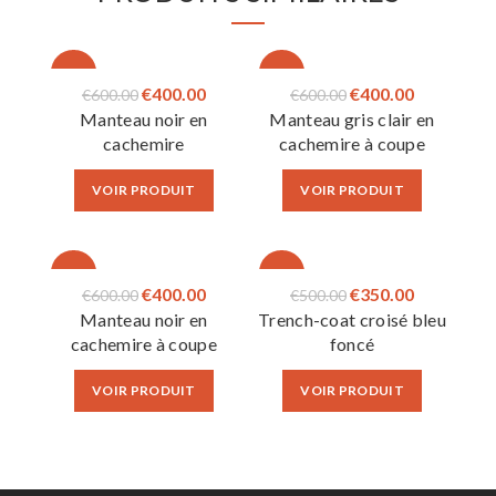
-33%
-33%
Le
Le
Le
Le
€
400.00
€
400.00
€
600.00
€
600.00
Manteau noir en
Manteau gris clair en
prix
prix
prix
prix
cachemire
cachemire à coupe
initial
actuel
initial
actuel
ajustée
était :
est :
était :
est :
VOIR PRODUIT
VOIR PRODUIT
€600.00.
€400.00.
€600.00.
€400.00.
-33%
-30%
Le
Le
Le
Le
€
400.00
€
350.00
€
600.00
€
500.00
Manteau noir en
Trench-coat croisé bleu
prix
prix
prix
prix
cachemire à coupe
foncé
initial
actuel
initial
actuel
ajustée
était :
est :
était :
est :
VOIR PRODUIT
VOIR PRODUIT
€600.00.
€400.00.
€500.00.
€350.00.