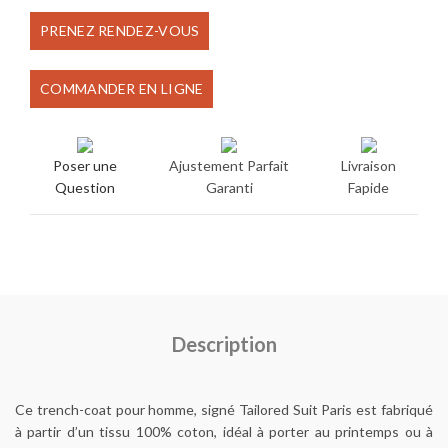
prix
prix
PRENEZ RENDEZ-VOUS
initial
actuel
COMMANDER EN LIGNE
était :
est :
€500.00.
€350.00.
Poser une
Ajustement Parfait
Livraison
Question
Garanti
Fapide
Description
Ce trench-coat pour homme, signé Tailored Suit Paris est fabriqué
à partir d’un tissu 100% coton, idéal à porter au printemps ou à