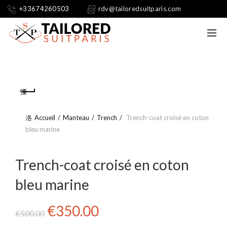
+33674260503
rdv@tailoredsuitparis.com
Accueil
Manteau
Trench
Trench-coat croisé en coton
bleu marine
Trench-coat croisé en coton
bleu marine
Le
Le
€
350.00
€
500.00