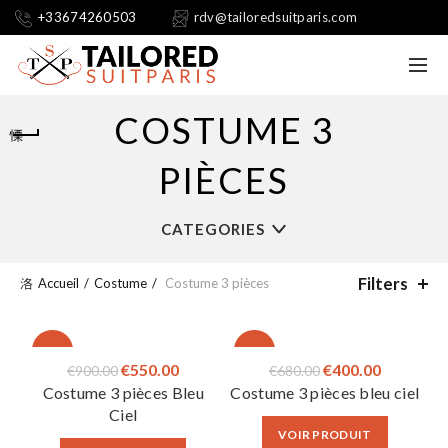
+33674260503
rdv@tailoredsuitparis.com
COSTUME 3
PIÈCES
CATEGORIES
Filters
Accueil
Costume
Costume 3 pièces
-39%
-41%
Le
Le
Le
Le
€
550.00
€
400.00
€
900.00
€
680.00
Costume 3 pièces Bleu
Costume 3 pièces bleu ciel
prix
prix
prix
prix
Ciel
initial
actuel
initial
actuel
VOIR PRODUIT
était :
est :
était :
est :