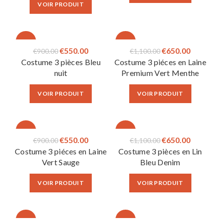
VOIR PRODUIT
€900.00.
€550.00.
€680.00.
€400.00.
-39%
-41%
Le
Le
Le
Le
€
550.00
€
650.00
€
900.00
€
1,100.00
Costume 3 pièces Bleu
Costume 3 piéces en Laine
prix
prix
prix
prix
nuit
Premium Vert Menthe
initial
actuel
initial
actuel
était :
est :
était :
est :
VOIR PRODUIT
VOIR PRODUIT
€900.00.
€550.00.
€1,100.00.
€650.00.
-39%
-41%
Le
Le
Le
Le
€
550.00
€
650.00
€
900.00
€
1,100.00
Costume 3 piéces en Laine
Costume 3 pièces en Lin
prix
prix
prix
prix
Vert Sauge
Bleu Denim
initial
actuel
initial
actuel
était :
est :
était :
est :
VOIR PRODUIT
VOIR PRODUIT
€900.00.
€550.00.
€1,100.00.
€650.00.
-38%
-35%