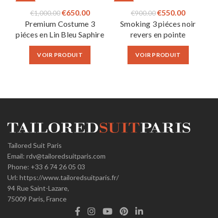
-35%
-39%
Le
Le
Le
Le
€
650.00
€
550.00
€
1,000.00
€
900.00
Premium Costume 3
Smoking 3 piéces noir
prix
prix
prix
prix
piéces en Lin Bleu Saphire
revers en pointe
initial
actuel
initial
actuel
était :
est :
était :
est :
VOIR PRODUIT
VOIR PRODUIT
€1,000.00.
€650.00.
€900.00.
€550.00.
Tailored Suit Paris
Email:
rdv@tailoredsuitparis.com
Phone:
+33 6 74 26 05 03
Url:
https://www.tailoredsuitparis.fr/
94 Rue Saint-Lazare,
75009
Paris, France