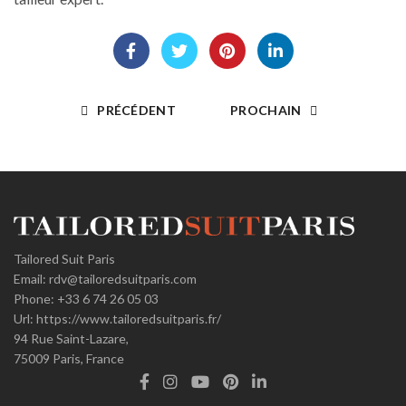
PRÉCÉDENT
PROCHAIN
Tailored Suit Paris
Email:
rdv@tailoredsuitparis.com
Phone:
+33 6 74 26 05 03
Url:
https://www.tailoredsuitparis.fr/
94 Rue Saint-Lazare,
75009
Paris, France