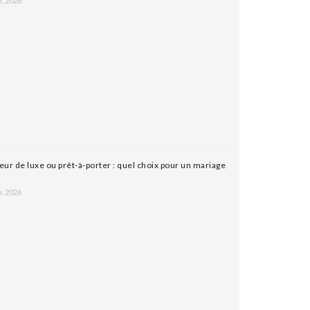
n, 2026
leur de luxe ou prêt-à-porter : quel choix pour un mariage
n, 2026