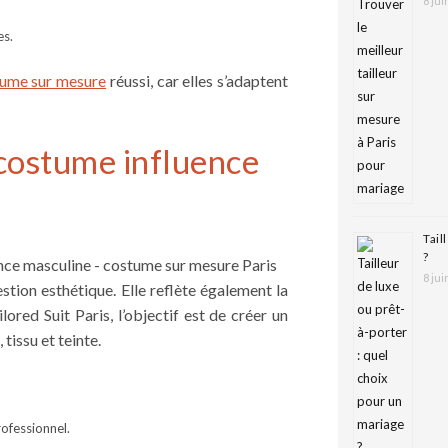
8 jui
es.
ume sur mesure
réussi, car elles s’adaptent
 costume influence
Tail
?
8 jui
tion esthétique. Elle reflète également la
lored Suit Paris, l’objectif est de créer un
issu et teinte.
ofessionnel.