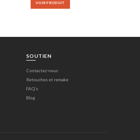
VOIR PRODUIT
.
€90.00.
€75.00.
SOUTIEN
Contactez-nous
Retouches et remake
FAQ’s
Blog