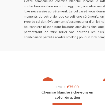
Cette somptueuse chemise blanche incarne le raffi
confectionnée dans un coton égyptien, un coton résist
luxe nécessaire au vêtement. Le col cassé vous donner
moments de votre vie, que ce soit une cérémonie, un
type de col doit évidemment s’accompagner d’un joli noeu
boutonnière plissée pour boutons amovibles ainsi que
permettront de faire briller vos boutons les plus
combinaison parfaite à votre smoking pour un look comp
-17%
Le
Le
€
75.00
€
90.00
Chemise blanche à chevrons en
prix
prix
coton égyptien
initial
actuel
était :
est :