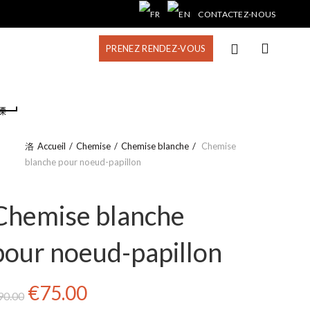
CONTACTEZ-NOUS
PRENEZ RENDEZ-VOUS
Accueil
Chemise
Chemise blanche
Chemise
blanche pour noeud-papillon
Chemise blanche
pour noeud-papillon
Le
Le
€
75.00
90.00