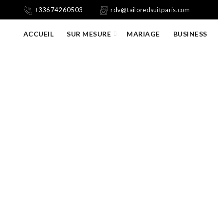
+33674260503
rdv@tailoredsuitparis.com
ACCUEIL
SUR MESURE
MARIAGE
BUSINESS