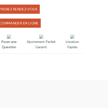
prix
prix
PRENEZ RENDEZ-VOUS
initial
actuel
COMMANDER EN LIGNE
était :
est :
€90.00.
€75.00.
Poser une
Ajustement Parfait
Livraison
Question
Garanti
Fapide