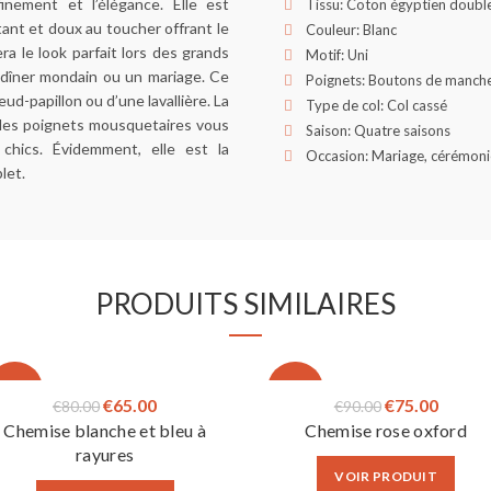
nement et l’élégance. Elle est
Tissu: Coton égyptien double
ant et doux au toucher offrant le
Couleur: Blanc
a le look parfait lors des grands
Motif: Uni
 dîner mondain ou un mariage. Ce
Poignets: Boutons de manch
d-papillon ou d’une lavallière. La
Type de col: Col cassé
 les poignets mousquetaires vous
Saison: Quatre saisons
 chics. Évidemment, elle est la
Occasion: Mariage, cérémoni
let.
PRODUITS SIMILAIRES
-19%
-17%
Le
Le
Le
Le
€
65.00
€
75.00
€
80.00
€
90.00
Chemise blanche et bleu à
Chemise rose oxford
prix
prix
prix
prix
rayures
initial
actuel
initial
actuel
VOIR PRODUIT
était :
est :
était :
est :