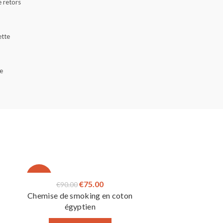
 retors
ette
e
-17%
Le
Le
€
75.00
€
90.00
Chemise de smoking en coton
prix
prix
égyptien
initial
actuel
était :
est :