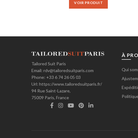
VOIR PRODUIT
€90.00.
€75.00.
À PR
Tailored Suit Paris
Qui som
Email:
rdv@tailoredsuitparis.com
Phone:
+33 6 74 26 05 03
Ajusteme
Url:
https://www.tailoredsuitparis.fr/
Expéditi
94 Rue Saint-Lazare,
Politiqu
75009
Paris, France