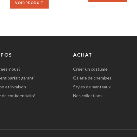
VOIR PRODUIT
€80.00.
€65.00.
€90.00.
€75.00
OPOS
ACHAT
mes-nous?
Créer un costume
nt parfait garanti
Galerie de chemises
on et livraison
Styles de manteaux
e de confidentialité
Nos collections