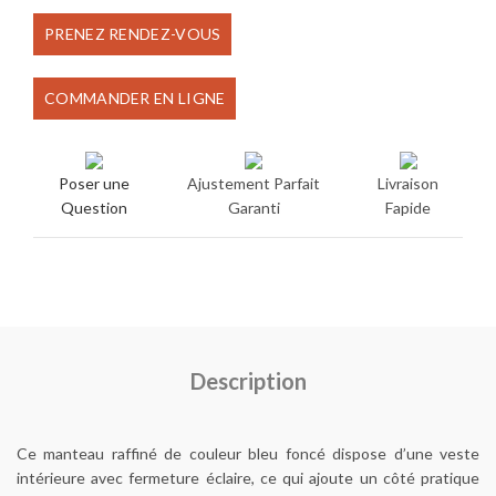
prix
prix
PRENEZ RENDEZ-VOUS
initial
actuel
COMMANDER EN LIGNE
était :
est :
€600.00.
€400.00.
Poser une
Ajustement Parfait
Livraison
Question
Garanti
Fapide
Description
Ce manteau raffiné de couleur bleu foncé dispose d’une veste
intérieure avec fermeture éclaire, ce qui ajoute un côté pratique