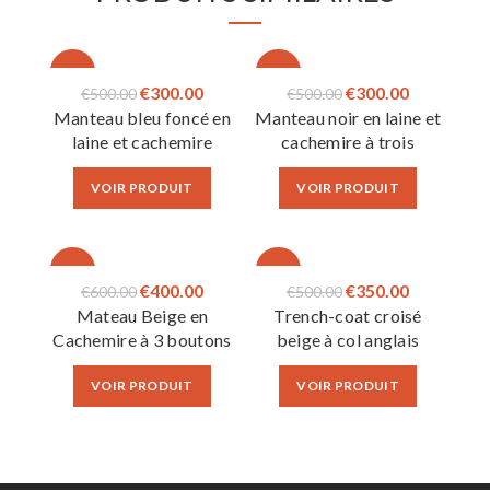
-40%
-40%
Le
Le
Le
Le
€
300.00
€
300.00
€
500.00
€
500.00
Manteau bleu foncé en
Manteau noir en laine et
prix
prix
prix
prix
laine et cachemire
cachemire à trois
initial
actuel
initial
actuel
boutons
était :
est :
était :
est :
VOIR PRODUIT
VOIR PRODUIT
€500.00.
€300.00.
€500.00.
€300.00.
-33%
-30%
Le
Le
Le
Le
€
400.00
€
350.00
€
600.00
€
500.00
Mateau Beige en
Trench-coat croisé
prix
prix
prix
prix
Cachemire à 3 boutons
beige à col anglais
initial
actuel
initial
actuel
était :
est :
était :
est :
VOIR PRODUIT
VOIR PRODUIT
€600.00.
€400.00.
€500.00.
€350.00.