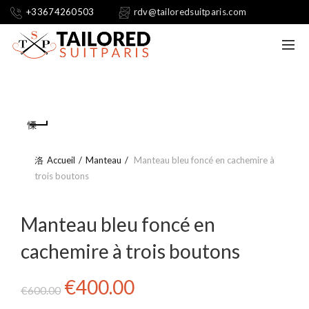
+33674260503
rdv@tailoredsuitparis.com
Accueil
Manteau
Manteau bleu foncé en cachemire à
trois boutons
Manteau bleu foncé en
cachemire à trois boutons
Le
Le
€
400.00
€
600.00