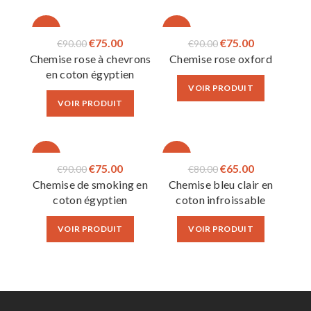
-17%
-17%
Le
Le
Le
Le
€
75.00
€
75.00
€
90.00
€
90.00
Chemise rose à chevrons
Chemise rose oxford
prix
prix
prix
prix
en coton égyptien
initial
actuel
initial
actuel
VOIR PRODUIT
était :
est :
était :
est :
VOIR PRODUIT
€90.00.
€75.00.
€90.00.
€75.00.
-17%
-19%
Le
Le
Le
Le
€
75.00
€
65.00
€
90.00
€
80.00
Chemise de smoking en
Chemise bleu clair en
prix
prix
prix
prix
coton égyptien
coton infroissable
initial
actuel
initial
actuel
était :
est :
était :
est :
VOIR PRODUIT
VOIR PRODUIT
€90.00.
€75.00.
€80.00.
€65.00.