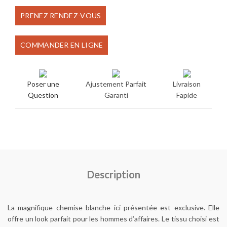
prix
prix
PRENEZ RENDEZ-VOUS
initial
actuel
COMMANDER EN LIGNE
était :
est :
€80.00.
€65.00.
Poser une
Ajustement Parfait
Livraison
Question
Garanti
Fapide
Description
La magnifique chemise blanche ici présentée est exclusive. Elle
offre un look parfait pour les hommes d’affaires. Le tissu choisi est