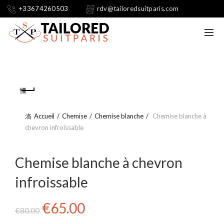
+33674260503
rdv@tailoredsuitparis.com
Accueil
Chemise
Chemise blanche
Chemise blanche à
chevron infroissable
Chemise blanche à chevron
infroissable
Le
Le
€
65.00
€
80.00