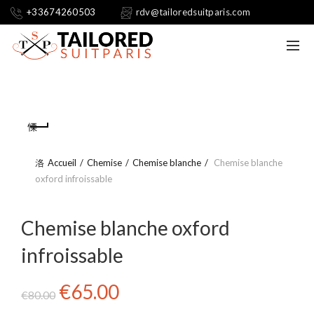
+33674260503
rdv@tailoredsuitparis.com
Accueil
Chemise
Chemise blanche
Chemise blanche
oxford infroissable
Chemise blanche oxford
infroissable
Le
Le
€
65.00
€
80.00