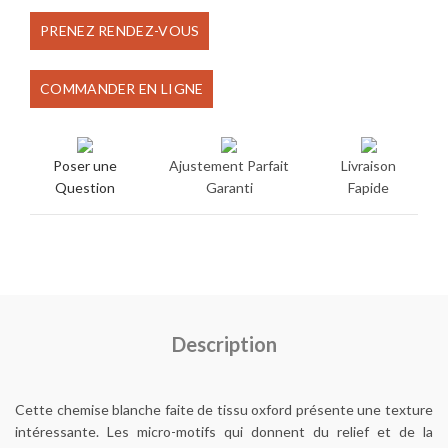
prix
prix
PRENEZ RENDEZ-VOUS
initial
actuel
COMMANDER EN LIGNE
était :
est :
€80.00.
€65.00.
Poser une
Ajustement Parfait
Livraison
Question
Garanti
Fapide
Description
Cette chemise blanche faite de tissu oxford présente une texture
intéressante. Les micro-motifs qui donnent du relief et de la