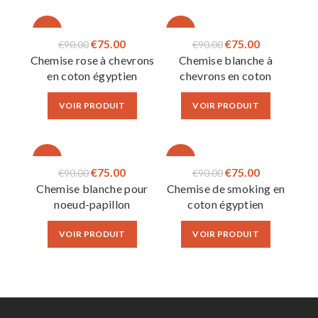
-17%
-17%
Le
Le
Le
Le
€
75.00
€
75.00
€
90.00
€
90.00
Chemise rose à chevrons
Chemise blanche à
prix
prix
prix
prix
en coton égyptien
chevrons en coton
initial
actuel
initial
actuel
égyptien
était :
est :
était :
est :
VOIR PRODUIT
VOIR PRODUIT
€90.00.
€75.00.
€90.00.
€75.00.
-17%
-17%
Le
Le
Le
Le
€
75.00
€
75.00
€
90.00
€
90.00
Chemise blanche pour
Chemise de smoking en
prix
prix
prix
prix
noeud-papillon
coton égyptien
initial
actuel
initial
actuel
était :
est :
était :
est :
VOIR PRODUIT
VOIR PRODUIT
€90.00.
€75.00.
€90.00.
€75.00.