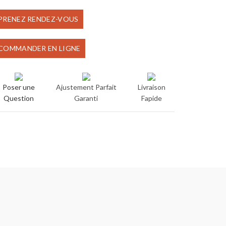
prix
prix
PRENEZ RENDEZ-VOUS
initial
actuel
COMMANDER EN LIGNE
était :
est :
€90.00.
€75.00.
Poser une
Ajustement Parfait
Livraison
Question
Garanti
Fapide