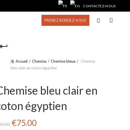
CONTACTEZ-NOUS
PRENEZ RENDEZ-VOUS
Accueil
Chemise
Chemise bleue
Chemise
bleu clair en coton égyptien
Chemise bleu clair en
coton égyptien
Le
Le
€
75.00
90.00