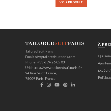
VOIR PRODUIT
€80.00.
€65.00.
À PR
Tailored Suit Paris
Qui som
Email:
rdv@tailoredsuitparis.com
Phone:
+33 6 74 26 05 03
Ajusteme
Url:
https://www.tailoredsuitparis.fr/
Expéditi
94 Rue Saint-Lazare,
Politiqu
75009
Paris, France