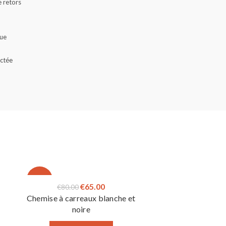
 retors
que
actée
-19%
Le
Le
€
65.00
€
80.00
à
Chemise à carreaux blanche et
prix
prix
noire
initial
actuel
était :
est :