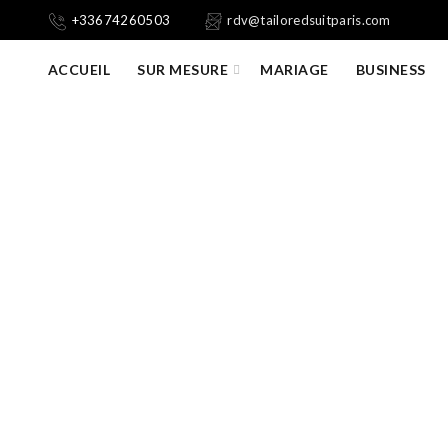
+33674260503
rdv@tailoredsuitparis.com
ACCUEIL
SUR MESURE
MARIAGE
BUSINESS