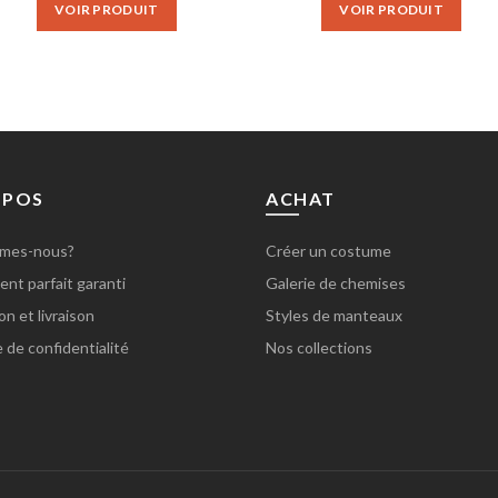
VOIR PRODUIT
VOIR PRODUIT
€80.00.
€65.00.
€90.00.
€75.00
OPOS
ACHAT
mes-nous?
Créer un costume
nt parfait garanti
Galerie de chemises
on et livraison
Styles de manteaux
e de confidentialité
Nos collections