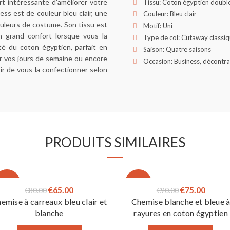
t intéressante d’améliorer votre
Tissu: Coton égyptien double
ess est de couleur bleu clair, une
Couleur: Bleu clair
ouleurs de costume. Son tissu est
Motif: Uni
n grand confort lorsque vous la
Type de col: Cutaway classi
ité du coton égyptien, parfait en
Saison: Quatre saisons
ur vos jours de semaine ou encore
Occasion: Business, décontr
sir de vous la confectionner selon
PRODUITS SIMILAIRES
-19%
-17%
Le
Le
Le
Le
€
65.00
€
75.00
€
80.00
€
90.00
emise à carreaux bleu clair et
Chemise blanche et bleue 
prix
prix
prix
prix
blanche
rayures en coton égyptien
initial
actuel
initial
actuel
était :
est :
était :
est :