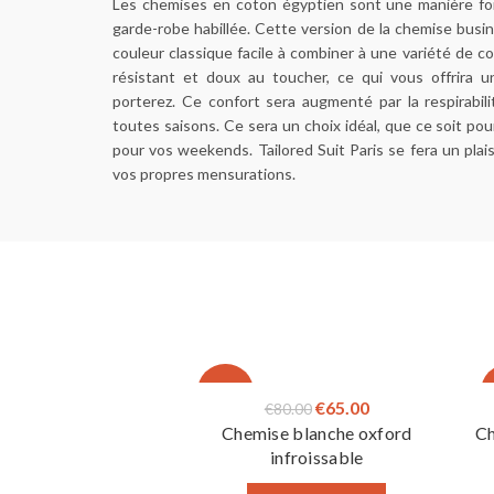
Les chemises en coton égyptien sont une manière for
garde-robe habillée. Cette version de la chemise busin
couleur classique facile à combiner à une variété de c
résistant et doux au toucher, ce qui vous offrira u
porterez. Ce confort sera augmenté par la respirabil
toutes saisons. Ce sera un choix idéal, que ce soit po
pour vos weekends. Tailored Suit Paris se fera un plai
vos propres mensurations.
-19%
Le
Le
€
65.00
€
80.00
Chemise blanche oxford
Ch
prix
prix
infroissable
initial
actuel
était :
est :