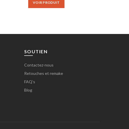
VOIR PRODUIT
.
€80.00.
€65.00.
SOUTIEN
Contactez-nous
Retouches et remake
FAQ’s
Blog