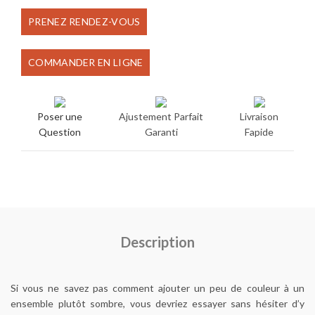
prix
prix
PRENEZ RENDEZ-VOUS
initial
actuel
COMMANDER EN LIGNE
était :
est :
€90.00.
€75.00.
Poser une
Ajustement Parfait
Livraison
Question
Garanti
Fapide
Description
Si vous ne savez pas comment ajouter un peu de couleur à un
ensemble plutôt sombre, vous devriez essayer sans hésiter d’y