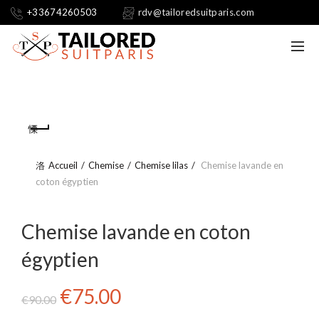
+33674260503
rdv@tailoredsuitparis.com
Accueil
Chemise
Chemise lilas
Chemise lavande en
coton égyptien
Chemise lavande en coton
égyptien
Le
Le
€
75.00
€
90.00