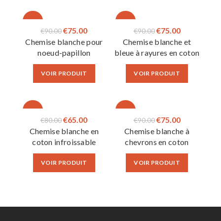
-17%
-17%
Le
Le
Le
Le
€
75.00
€
75.00
€
90.00
€
90.00
Chemise blanche pour
Chemise blanche et
prix
prix
prix
prix
noeud-papillon
bleue à rayures en coton
initial
actuel
initial
actuel
égyptien
était :
est :
était :
est :
VOIR PRODUIT
VOIR PRODUIT
€90.00.
€75.00.
€90.00.
€75.00.
-19%
-17%
Le
Le
Le
Le
€
65.00
€
75.00
€
80.00
€
90.00
Chemise blanche en
Chemise blanche à
prix
prix
prix
prix
coton infroissable
chevrons en coton
initial
actuel
initial
actuel
égyptien
était :
est :
était :
est :
VOIR PRODUIT
VOIR PRODUIT
€80.00.
€65.00.
€90.00.
€75.00.