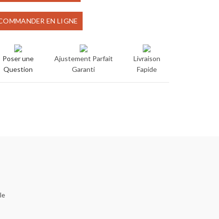
initial
actuel
COMMANDER EN LIGNE
était :
est :
€80.00.
€65.00.
Poser une
Ajustement Parfait
Livraison
Question
Garanti
Fapide
le