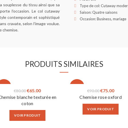
a souplesse du tissu ainsi que sa
Type de col: Cutaway moder
orte l’occasion. Le col cutaway
Saison: Quatre saisons
style contemporain et sophistiqué
Occasion: Business, mariage
ans cravate, selon l’image voulue.
te chemise.
PRODUITS SIMILAIRES
-19%
-17%
Le
Le
Le
Le
€
65.00
€
75.00
€
80.00
€
90.00
Chemise blanche texturée en
Chemise rose oxford
prix
prix
prix
prix
coton
initial
actuel
initial
actuel
VOIR PRODUIT
était :
est :
était :
est :
VOIR PRODUIT
€80.00.
€65.00.
€90.00.
€75.00