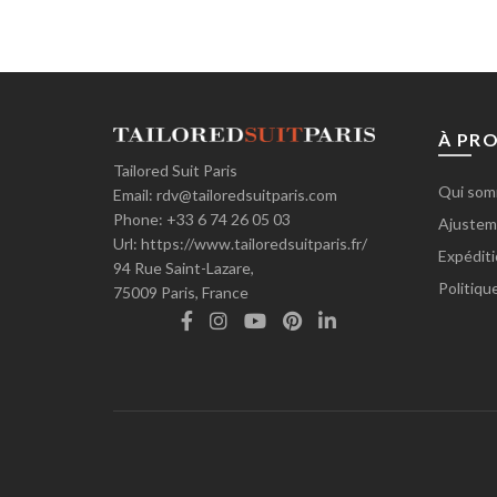
À PR
Tailored Suit Paris
Qui som
Email:
rdv@tailoredsuitparis.com
Phone:
+33 6 74 26 05 03
Ajusteme
Url:
https://www.tailoredsuitparis.fr/
Expéditi
94 Rue Saint-Lazare,
Politiqu
75009
Paris, France