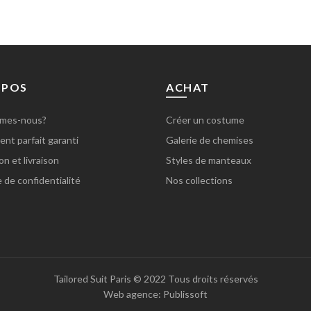
OPOS
ACHAT
mes-nous?
Créer un costume
nt parfait garanti
Galerie de chemises
on et livraison
Styles de manteaux
e de confidentialité
Nos collections
Tailored Suit Paris
© 2022 Tous droits réservés
Web agence:
Publissoft