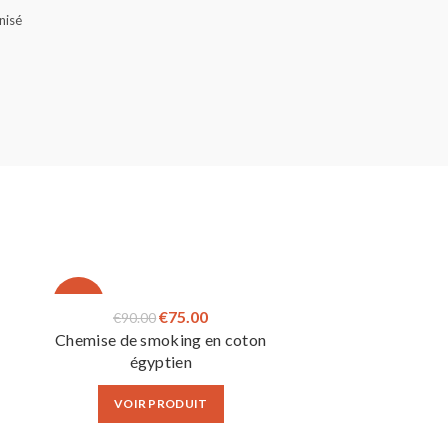
nisé
-17%
Le
Le
€
75.00
€
90.00
Chemise de smoking en coton
prix
prix
égyptien
initial
actuel
était :
est :
VOIR PRODUIT
.
€90.00.
€75.00.