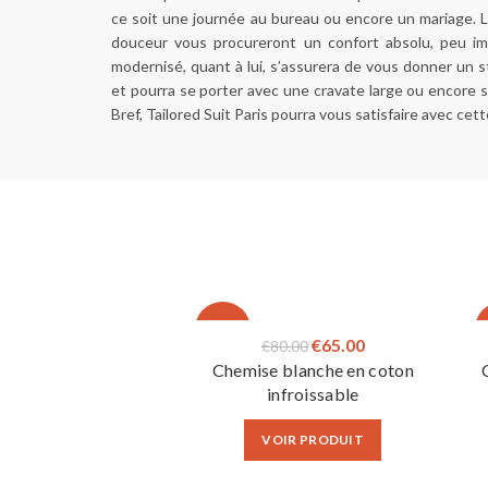
ce soit une journée au bureau ou encore un mariage. L
douceur vous procureront un confort absolu, peu imp
modernisé, quant à lui, s’assurera de vous donner un 
et pourra se porter avec une cravate large ou encore s
Bref, Tailored Suit Paris pourra vous satisfaire avec cet
-19%
Le
Le
€
65.00
€
80.00
Chemise blanche en coton
prix
prix
infroissable
initial
actuel
était :
est :
VOIR PRODUIT
€80.00.
€65.00.