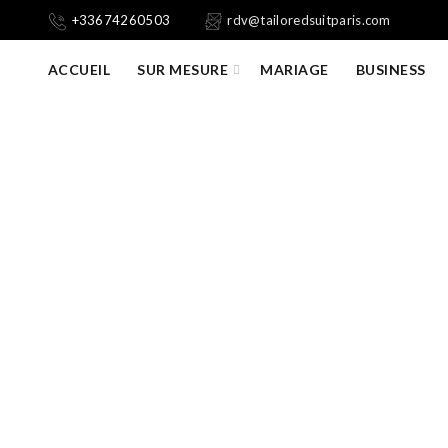
+33674260503
rdv@tailoredsuitparis.com
ACCUEIL
SUR MESURE
MARIAGE
BUSINESS