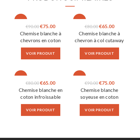
-17%
-19%
Le
Le
Le
Le
€
75.00
€
65.00
€
90.00
€
80.00
Chemise blanche à
Chemise blanche à
prix
prix
prix
prix
chevrons en coton
chevron à col cutaway
initial
actuel
initial
actuel
égyptien
était :
est :
était :
est :
VOIR PRODUIT
VOIR PRODUIT
€90.00.
€75.00.
€80.00.
€65.00.
-19%
-17%
Le
Le
Le
Le
€
65.00
€
75.00
€
80.00
€
90.00
Chemise blanche en
Chemise blanche
prix
prix
prix
prix
coton infroissable
soyeuse en coton
initial
actuel
initial
actuel
égyptien
était :
est :
était :
est :
VOIR PRODUIT
VOIR PRODUIT
€80.00.
€65.00.
€90.00.
€75.00.