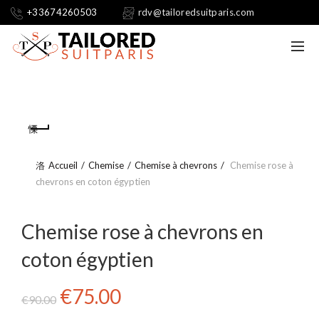
+33674260503
rdv@tailoredsuitparis.com
Accueil
Chemise
Chemise à chevrons
Chemise rose à
chevrons en coton égyptien
Chemise rose à chevrons en
coton égyptien
Le
Le
€
75.00
€
90.00