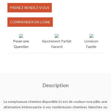
prix
prix
PRENEZ RENDEZ-VOUS
initial
actuel
COMMANDER EN LIGNE
était :
est :
€90.00.
€75.00.
Poser une
Ajustement Parfait
Livraison
Question
Garanti
Fapide
Description
La somptueuse chemise disponible ici est de couleur rose pâle, une
alternative intéressante à vos nombreuses chemises blanches ou